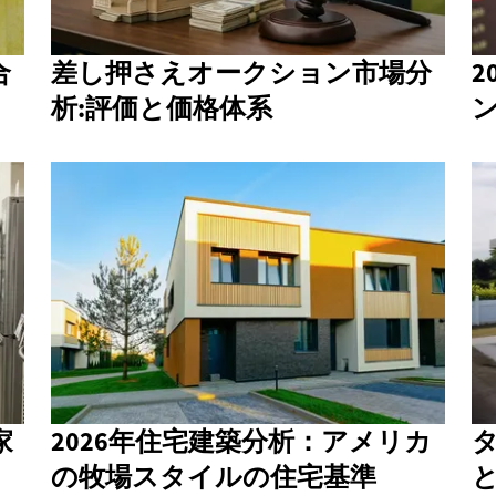
合
差し押さえオークション市場分
2
析:評価と価格体系
家
2026年住宅建築分析：アメリカ
の牧場スタイルの住宅基準