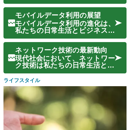
った多様な分野でのイノベー
福し、家族や友人と共に新しい
ションを加速させ...
人生の門出を迎えるこの日を、
モバイルデータ利用の展望
思い出深いものにするために
は、綿密な計画と準備が欠かせ
モバイルデータ利用の進化は、
ません。会場選びから挙式のス
私たちの日常生活とビジネス
タイル、披露宴の演出、ハネム
のあり方を大きく変革してき
ーンの手配ま...
ました。5G技術の登場によ
ネットワーク技術の最新動向
り、これまで想像もできなか
ったような高速通信と低遅延が
現代社会において、ネットワー
現実のものとなり、新たなデ
ク技術は私たちの日常生活とビ
ジタル体験の扉が開かれつつ
ジネスの基盤として不可欠な存
あります。この進歩は、...
在となっています。特に、次世
ライフスタイル
代のモバイル通信規格である
5Gは、その革新的な能力によ
り、デジタル体験を根本的に変
革する可能性を秘めています。
この先進的な...