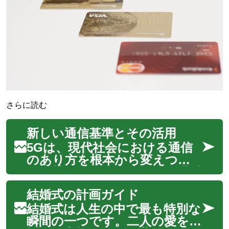
さらに読む
新しい通信基準とその活用
5Gは、現代社会における通信
のあり方を根本から変えつつ
ある技術です。高速かつ低遅延
のこの新しい通信基準は、スマ
結婚式の計画ガイド
ートフォンの利用体験を向上さ
せるだけでなく、自動運転、遠
結婚式は人生の中で最も特別な
隔医療、スマートシティとい
瞬間の一つです。二人の愛を祝