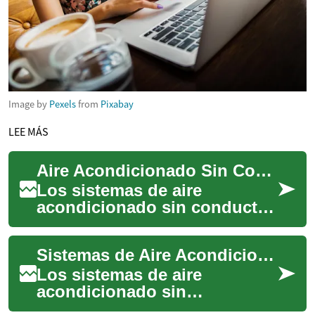
Image by
Pexels
from
Pixabay
LEE MÁS
Aire Acondicionado Sin Conductos: La Solución Moderna para el Confort en el Hogar
Los sistemas de aire
acondicionado sin conductos
representan una revolución
en la tecnología de
Sistemas de Aire Acondicionado Sin Conductos: Una Solución Moderna para Tu Hogar
climatización moderna...
Los sistemas de aire
acondicionado sin
conductos, también