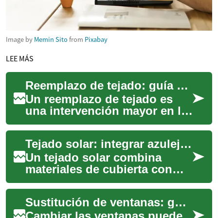
Image by
Memin Sito
from
Pixabay
LEE MÁS
Reemplazo de tejado: guía práctica para tu hogar
Un reemplazo de tejado es
una intervención mayor en la
que se retira y sustituye la
cubierta existente para
Tejado solar: integrar azulejos solares en tu casa
proteger ...
Un tejado solar combina
materiales de cubierta con
elementos que generan
electricidad directamente,
Sustitución de ventanas: guía práctica para el hogar
ofreciendo una al...
Cambiar las ventanas puede