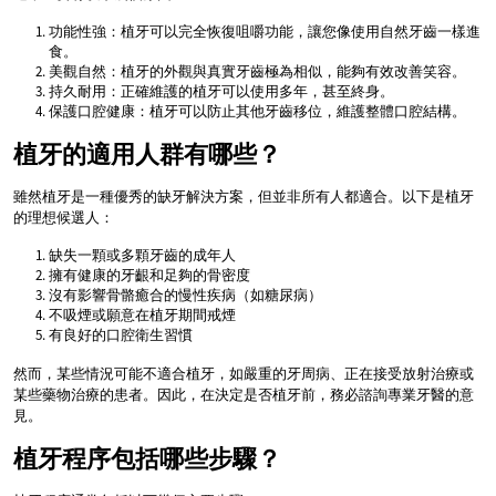
功能性強：植牙可以完全恢復咀嚼功能，讓您像使用自然牙齒一樣進
食。
美觀自然：植牙的外觀與真實牙齒極為相似，能夠有效改善笑容。
持久耐用：正確維護的植牙可以使用多年，甚至終身。
保護口腔健康：植牙可以防止其他牙齒移位，維護整體口腔結構。
植牙的適用人群有哪些？
雖然植牙是一種優秀的缺牙解決方案，但並非所有人都適合。以下是植牙
的理想候選人：
缺失一顆或多顆牙齒的成年人
擁有健康的牙齦和足夠的骨密度
沒有影響骨骼癒合的慢性疾病（如糖尿病）
不吸煙或願意在植牙期間戒煙
有良好的口腔衛生習慣
然而，某些情況可能不適合植牙，如嚴重的牙周病、正在接受放射治療或
某些藥物治療的患者。因此，在決定是否植牙前，務必諮詢專業牙醫的意
見。
植牙程序包括哪些步驟？