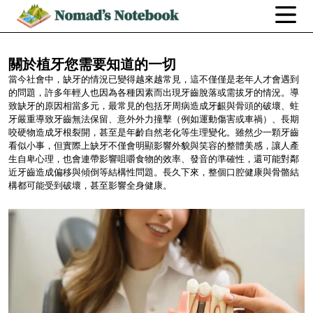
關於植牙您需要知道的一切
當今社會中，缺牙的情況已變得越來越常見，這不僅僅是老年人才會遇到
的問題，許多年輕人也因為各種因素而出現牙齒脫落或需拔牙的情況。導
致缺牙的原因相當多元，最常見的包括牙周病造成牙齦與骨頭的破壞、蛀
牙嚴重導致牙齒無法保留、意外外力撞擊（例如運動傷害或車禍）、長期
咬硬物造成牙根裂開，甚至是年齡自然老化等生理變化。雖然少一顆牙齒
看似小事，但實際上缺牙不僅會明顯影響外貌與笑容的整體美感，讓人產
生自卑心理，也會連帶影響咀嚼食物的效率、發音的準確性，還可能對鄰
近牙齒造成偏移與傾倒等結構性問題。長久下來，整個口腔健康與骨骼結
構都可能受到破壞，甚至影響全身健康。