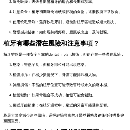
避免吸煙：吸煙會影響植牙的癒合和長期成功率。
注意飲食：植牙初期避免過硬或黏稠的食物，逐漸恢復正常飲食。
使用軟毛牙刷：選擇軟毛牙刷，避免對植牙區域造成過大壓力。
警惕感染跡象：如出現持續疼痛、腫脹或出血，及時就醫。
植牙有哪些潛在風險和注意事項？
植牙雖然是一種安全可靠的dental implant技術，但仍存在一些潛在風險：
感染：雖然罕見，但植牙部位可能出現感染。
植體排斥：在極少數情況下，身體可能排斥植入物。
神經損傷：不當的植牙位置可能導致暫時或永久的麻木感。
植體鬆動：如果骨融合不成功，植體可能會鬆動。
鄰近牙齒損傷：在植牙過程中，鄰近的牙齒可能受到影響。
為最大限度減少這些風險，選擇經驗豐富的牙醫並嚴格遵循術後護理指導
至關重要。