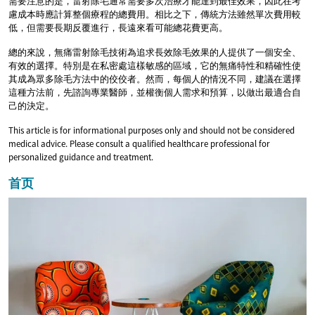
需要注意的是，雷射除毛通常需要多次治療才能達到最佳效果，因此在考
慮成本時應計算整個療程的總費用。相比之下，傳統方法雖然單次費用較
低，但需要長期反覆進行，長遠來看可能總花費更高。
總的來說，無痛雷射除毛技術為追求長效除毛效果的人提供了一個安全、
有效的選擇。特別是在私密處這樣敏感的區域，它的無痛特性和精確性使
其成為眾多除毛方法中的佼佼者。然而，每個人的情況不同，建議在選擇
這種方法前，先諮詢專業醫師，並權衡個人需求和預算，以做出最適合自
己的決定。
This article is for informational purposes only and should not be considered
medical advice. Please consult a qualified healthcare professional for
personalized guidance and treatment.
首页