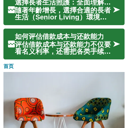
選擇長者生活照護：全面理解與實用建議
病史的處理、以及緊急醫療遣返
等關鍵保障項目。本文說明旅遊
隨著年齡增長，選擇合適的長者
保險對健康相關風險的適用性、
生活（Senior Living）環境成
選購時應注意的條款、理賠程
為不少家庭的重要決定。這不單
序，以及如何在...
是居住地點的選擇，更牽涉到日
如何评估借款成本与还款能力
常照護、醫療支援、社交活動與
生活品質。本文將說明常見的長
评估借款成本与还款能力不仅要
者生活類型、如何評估「local
看名义利率，还需把各类手续
services」與...
费、评估与结算支出、抵押或担
保条款以及还款期限全面纳入考
首页
量，并结合个人或企业的现金流
预测、关键财务指标与多情景模
拟来判断偿债压力。通过结构化
的方法估算每期分期负担、比较
不同贷款产品...