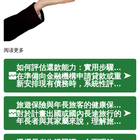
阅读更多
如何評估還款能力：實用步驟與計算方法
在準備向金融機構申請貸款或重
新安排現有債務時，系統性評估
還款能力能降低財務風險並維持
信用。本文從稅後可支配收入、
旅遊保險與年長旅客的健康保障與選擇
現金與存款流動性、債務負擔
比、投資流動性（包含指數型基
對於計畫出國或國內長途旅行的
金與股票）、數位支付消費行為
年長者與其家屬來說，理解旅遊
與稅務等面向，提供具體計算方
保險的覆蓋範圍與限制非常重
法、檢核清單...
要。年齡會影響承保條件、既往