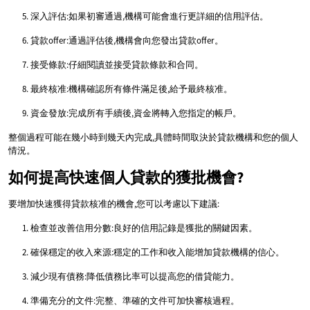
深入評估:如果初審通過,機構可能會進行更詳細的信用評估。
貸款offer:通過評估後,機構會向您發出貸款offer。
接受條款:仔細閱讀並接受貸款條款和合同。
最終核准:機構確認所有條件滿足後,給予最終核准。
資金發放:完成所有手續後,資金將轉入您指定的帳戶。
整個過程可能在幾小時到幾天內完成,具體時間取決於貸款機構和您的個人
情況。
如何提高快速個人貸款的獲批機會?
要增加快速獲得貸款核准的機會,您可以考慮以下建議:
檢查並改善信用分數:良好的信用記錄是獲批的關鍵因素。
確保穩定的收入來源:穩定的工作和收入能增加貸款機構的信心。
減少現有債務:降低債務比率可以提高您的借貸能力。
準備充分的文件:完整、準確的文件可加快審核過程。