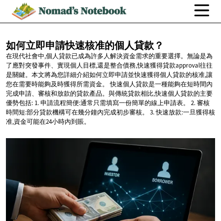
如何立即申請快速核准的個人貸款？
在現代社會中,個人貸款已成為許多人解決資金需求的重要選擇。無論是為
了應對突發事件、實現個人目標,還是整合債務,快速獲得貸款approval往往
是關鍵。本文將為您詳細介紹如何立即申請並快速獲得個人貸款的核准,讓
您在需要時能夠及時獲得所需資金。 快速個人貸款是一種能夠在短時間內
完成申請、審核和放款的貸款產品。與傳統貸款相比,快速個人貸款的主要
優勢包括: 1. 申請流程簡便:通常只需填寫一份簡單的線上申請表。 2. 審核
時間短:部分貸款機構可在幾分鐘內完成初步審核。 3. 快速放款:一旦獲得核
准,資金可能在24小時內到賬。