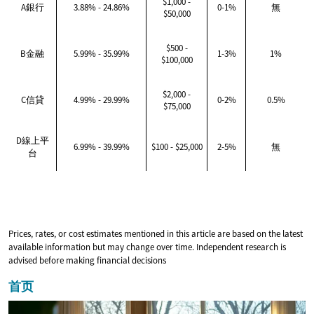
$1,000 -
A銀行
3.88% - 24.86%
0-1%
無
$50,000
$500 -
B金融
5.99% - 35.99%
1-3%
1%
$100,000
$2,000 -
C信貸
4.99% - 29.99%
0-2%
0.5%
$75,000
D線上平
6.99% - 39.99%
$100 - $25,000
2-5%
無
台
Prices, rates, or cost estimates mentioned in this article are based on the latest
available information but may change over time. Independent research is
advised before making financial decisions
首页