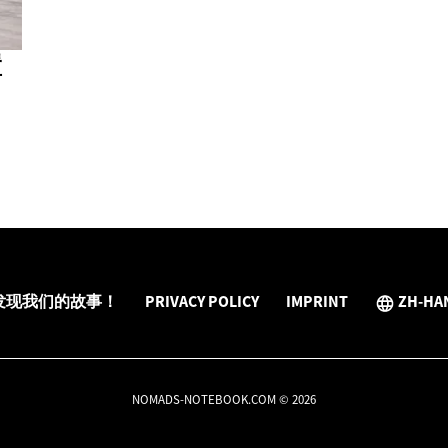
置
发现我们的故事！
PRIVACY POLICY
IMPRINT
ZH-HA
NOMADS-NOTEBOOK.COM © 2026