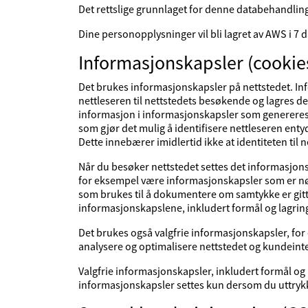
Det rettslige grunnlaget for denne databehandlin
Dine personopplysninger vil bli lagret av AWS i 7 d
Informasjonskapsler (cookie
Det brukes informasjonskapsler på nettstedet. Inf
nettleseren til nettstedets besøkende og lagres d
informasjon i informasjonskapsler som genereres
som gjør det mulig å identifisere nettleseren en
Dette innebærer imidlertid ikke at identiteten til
Når du besøker nettstedet settes det informasjon
for eksempel være informasjonskapsler som er nødv
som brukes til å dokumentere om samtykke er gitt ti
informasjonskapslene, inkludert formål og lagrings
Det brukes også valgfrie informasjonskapsler, for
analysere og optimalisere nettstedet og kundeint
Valgfrie informasjonskapsler, inkludert formål og l
informasjonskapsler settes kun dersom du uttrykkel