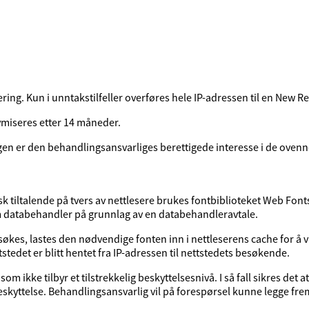
ing. Kun i unntakstilfeller overføres hele IP-adressen til en New Re
ymiseres etter 14 måneder.
gen er den behandlingsansvarliges berettigede interesse i de oven
sk tiltalende på tvers av nettlesere brukes fontbiblioteket Web Fonts 
m databehandler på grunnlag av en databehandleravtale.
esøkes, lastes den nødvendige fonten inn i nettleserens cache for å v
edet er blitt hentet fra IP-adressen til nettstedets besøkende.
m ikke tilbyr et tilstrekkelig beskyttelsesnivå. I så fall sikres det a
abeskyttelse. Behandlingsansvarlig vil på forespørsel kunne legge fr