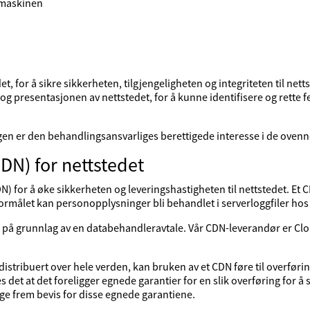
amaskinen
, for å sikre sikkerheten, tilgjengeligheten og integriteten til net
n og presentasjonen av nettstedet, for å kunne identifisere og rette fe
gen er den behandlingsansvarliges berettigede interesse i de oven
DN) for nettstedet
) for å øke sikkerheten og leveringshastigheten til nettstedet. Et C
e formålet kan personopplysninger bli behandlet i serverloggfiler h
på grunnlag av en databehandleravtale. Vår CDN-leverandør er Cl
 distribuert over hele verden, kan bruken av et CDN føre til overfør
kres det at det foreligger egnede garantier for en slik overføring for å 
ge frem bevis for disse egnede garantiene.