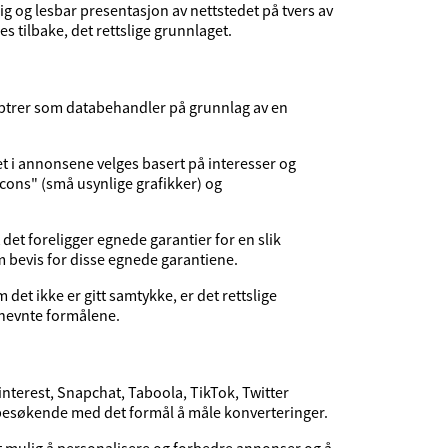
g og lesbar presentasjon av nettstedet på tvers av
s tilbake, det rettslige grunnlaget.
pptrer som databehandler på grunnlag av en
et i annonsene velges basert på interesser og
ons" (små usynlige grafikker) og
t det foreligger egnede garantier for en slik
em bevis for disse egnede garantiene.
et ikke er gitt samtykke, er det rettslige
nnevnte formålene.
interest, Snapchat, Taboola, TikTok, Twitter
s besøkende med det formål å måle konverteringer.