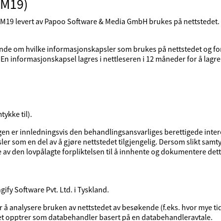
CM19)
19 levert av Papoo Software & Media GmbH brukes på nettstedet
ende om hvilke informasjonskapsler som brukes på nettstedet og 
 En informasjonskapsel lagres i nettleseren i 12 måneder for å lagr
tykke til).
en er innledningsvis den behandlingsansvarliges berettigede intere
er som en del av å gjøre nettstedet tilgjengelig. Dersom slikt samtykk
 av den lovpålagte forpliktelsen til å innhente og dokumentere det
fy Software Pvt. Ltd. i Tyskland.
r å analysere bruken av nettstedet av besøkende (f.eks. hvor mye tid
et opptrer som databehandler basert på en databehandleravtale.