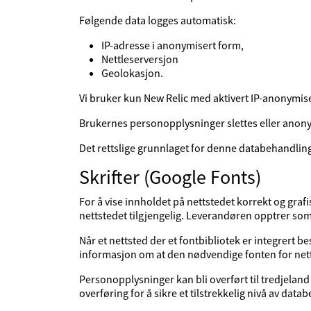
Følgende data logges automatisk:
IP-adresse i anonymisert form,
Nettleserversjon
Geolokasjon.
Vi bruker kun New Relic med aktivert IP-anonymiser
Brukernes personopplysninger slettes eller anon
Det rettslige grunnlaget for denne databehandlin
Skrifter (Google Fonts)
For å vise innholdet på nettstedet korrekt og grafi
nettstedet tilgjengelig. Leverandøren opptrer so
Når et nettsted der et fontbibliotek er integrert b
informasjon om at den nødvendige fonten for nettst
Personopplysninger kan bli overført til tredjeland so
overføring for å sikre et tilstrekkelig nivå av dat