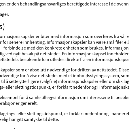
gen er den behandlingsansvarliges berettigede interesse i de oven
ager.
s)
ormasjonskapsler er biter med informasjon som overføres fra vår we
er for senere innhenting. Informasjonskapsler kan være små filer el
 i forbindelse med den konkrete enheten som brukes. Informasjons
tydig ved nytt besøk på nettstedet. En informasjonskapsel innehold
 nettstedets besøkende kan utledes direkte fra en informasjonskapse
skapsler som er absolutt nødvendige for driften av nettstedet. Di
endige for å vise nettstedet med et innholdsstyringssystem, som br
l å sette ytterligere (valgfrie) informasjonskapsler eller om slik lag
- eller slettingstidspunkt, er forklart nedenfor og i informasjonska
 eksempel for å samle tilleggsinformasjon om interessene til besøke
eraksjoner generelt.
agrings- eller slettingstidspunkt, er forklart nedenfor og i banneret 
ig har gitt samtykke til dette.