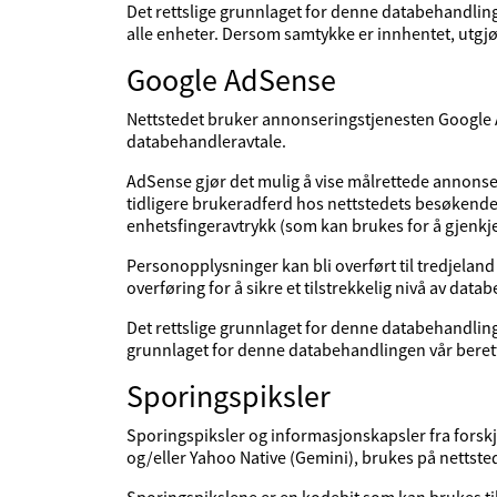
Det rettslige grunnlaget for denne databehandling
alle enheter. Dersom samtykke er innhentet, utgjør
Google AdSense
Nettstedet bruker annonseringstjenesten Google A
databehandleravtale.
AdSense gjør det mulig å vise målrettede annonser 
tidligere brukeradferd hos nettstedets besøkend
enhetsfingeravtrykk (som kan brukes for å gjenkj
Personopplysninger kan bli overført til tredjeland so
overføring for å sikre et tilstrekkelig nivå av dat
Det rettslige grunnlaget for denne databehandlinge
grunnlaget for denne databehandlingen vår berett
Sporingspiksler
Sporingspiksler og informasjonskapsler fra forskje
og/eller Yahoo Native (Gemini), brukes på nettste