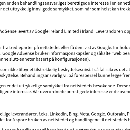
en er den behandlingsansvarliges berettigede interesse i en enhetli
 det uttrykkelig innvilgede samtykket, som når som helst kan trekke
dSense levert av Google Ireland Limited i Irland. Leverandøren o
fra tredjeparter på nettstedet eller få dem vist av Google. Innhold
e. Google AdSense bruker informasjonskapsler og såkalte "web beac
enne slutt-enheter basert på konfigurasjonen).
m ikke tilbyr et tilstrekkelig beskyttelsesnivå. I så fall sikres det a
abeskyttelse. Behandlingsansvarlig vil på forespørsel kunne legge fr
n er det uttrykkelige samtykket fra nettstedets besøkende. Dersom d
igede interesse. Vår overordnede berettigede interesse er de ove
llige leverandører, f.eks. LinkedIn, Bing, Meta, Google, Outbrain, P
det for å spore bruken av nettstedet og handlingene til nettstedet