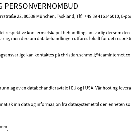
OG PERSONVERNOMBUD
rrstraße 22, 80538 München, Tyskland, Tlf.: +49 89 416146010, E-p
er det respektive konsernselskapet behandlingsansvarlig dersom de
rlig, men dersom databehandlingen utføres lokalt for det respektive
gsansvarlige kan kontaktes på christian.schmoll@teaminternet.c
 grunnlag av en databehandleravtale i EU og i USA. Vår hosting-lev
atisk inn data og informasjon fra datasystemet til den enheten som 
inen