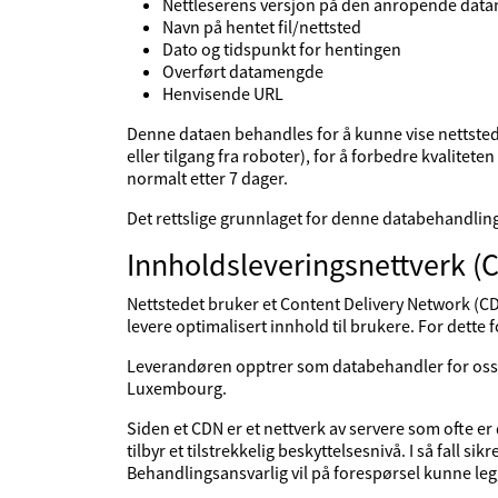
Nettleserens versjon på den anropende dat
Navn på hentet fil/nettsted
Dato og tidspunkt for hentingen
Overført datamengde
Henvisende URL
Denne dataen behandles for å kunne vise nettstedet
eller tilgang fra roboter), for å forbedre kvalitete
normalt etter 7 dager.
Det rettslige grunnlaget for denne databehandlin
Innholdsleveringsnettverk (C
Nettstedet bruker et Content Delivery Network (CDN
levere optimalisert innhold til brukere. For dett
Leverandøren opptrer som databehandler for oss 
Luxembourg.
Siden et CDN er et nettverk av servere som ofte er
tilbyr et tilstrekkelig beskyttelsesnivå. I så fall si
Behandlingsansvarlig vil på forespørsel kunne leg