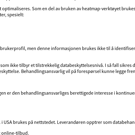
t optimaliseres. Som en del av bruken av heatmap-verktøyet brukes
r, spesielt:
ukerprofil, men denne informasjonen brukes ikke til å identifisere
om ikke tilbyr et tilstrekkelig databeskyttelsesnivå. I så fall sikres 
abeskyttelse. Behandlingsansvarlig vil på forespørsel kunne legge fr
en er den behandlingsansvarliges berettigede interesse i kontinuer
c. i USA brukes på nettstedet. Leverandøren opptrer som databehan
 online-tilbud.