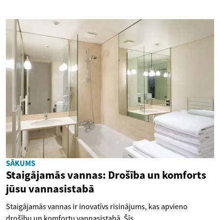
SĀKUMS
Staigājamās vannas: Drošība un komforts
jūsu vannasistabā
Staigājamās vannas ir inovatīvs risinājums, kas apvieno
drošību un komfortu vannasistabā. Šīs...