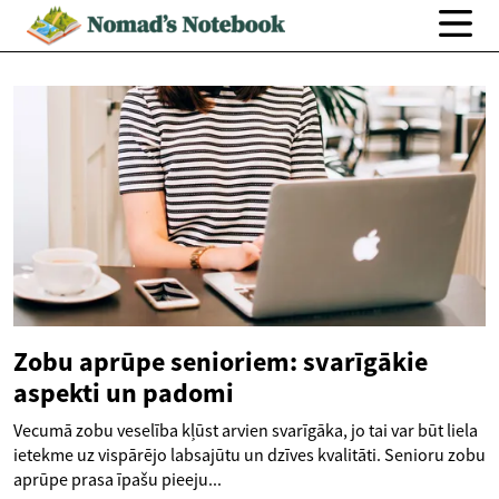
Zobu aprūpe senioriem: svarīgākie
aspekti un padomi
Vecumā zobu veselība kļūst arvien svarīgāka, jo tai var būt liela
ietekme uz vispārējo labsajūtu un dzīves kvalitāti. Senioru zobu
aprūpe prasa īpašu pieeju...