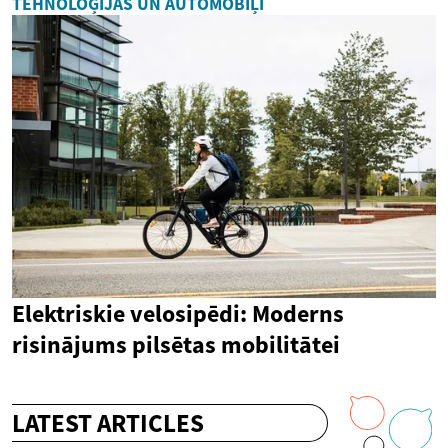
TEHNOLOĢIJAS UN AUTOMOBIĻI
Elektriskie velosipēdi: Moderns
risinājums pilsētas mobilitātei
LATEST ARTICLES