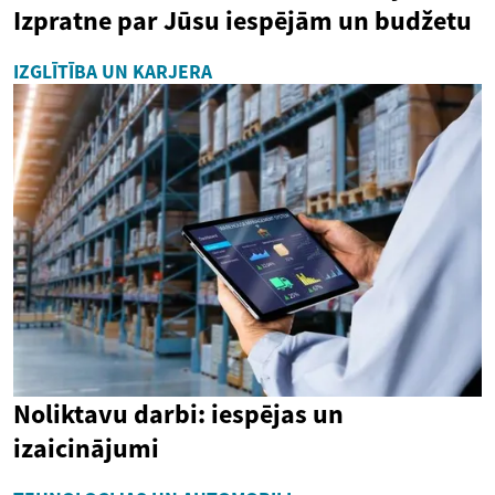
Izpratne par Jūsu iespējām un budžetu
IZGLĪTĪBA UN KARJERA
Noliktavu darbi: iespējas un
izaicinājumi