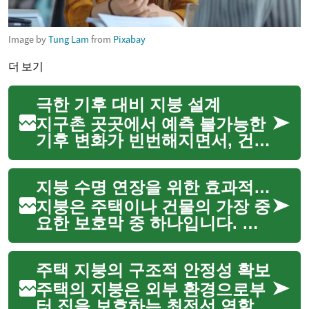
Image by
Tung Lam
from
Pixabay
더 보기
극한 기후 대비 지붕 설계
지구촌 곳곳에서 예측 불가능한
기후 변화가 빈번해지면서, 건물
의 가장 중요한 보호막인 지붕의
역할이 더욱 부각되고 있습니다.
지붕 수명 연장을 위한 효과적인 방법
폭우, 강풍, 폭설, 극심한 더위 등
다양한 극한 기후 조건 속에서
지붕은 주택이나 건물의 가장 중
주택과 건물의 안...
요한 보호막 중 하나입니다. 끊
임없이 비, 눈, 바람, 햇빛 등 다
양한 기상 조건에 노출되기 때문
주택 지붕의 구조적 안정성 확보
에 시간이 지남에 따라 손상되기
쉽습니다. 지붕의 수명을 효과적
주택의 지붕은 외부 환경으로부
으로 연장하고 건물의...
터 집을 보호하는 최전선 역할을