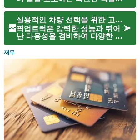
합니다. 비, 눈, 바람 등 다양한
기상 조건에 직접 노출되는 지붕
실용적인 차량 선택을 위한 고려사항
은 시간이 지남에 따라 손상될
수 있으며, 이는 곧 주택의 구조
픽업트럭은 강력한 성능과 뛰어
적 안정성에 심각한 ...
난 다용성을 겸비하여 다양한 라
이프스타일과 작업 환경에 이상
적인 선택지로 주목받고 있습니
재무
다. 짐을 운반하거나, 트레일러
를 견인하거나, 혹은 험난한 오
프로드 지형을 탐험하는 등 픽업
트...