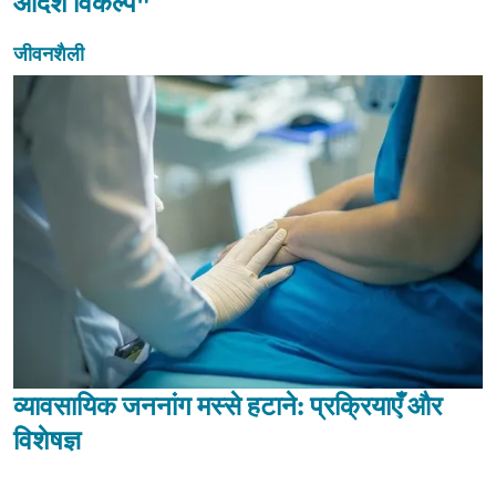
आदर्श विकल्प"
जीवनशैली
व्यावसायिक जननांग मस्से हटाने: प्रक्रियाएँ और
विशेषज्ञ