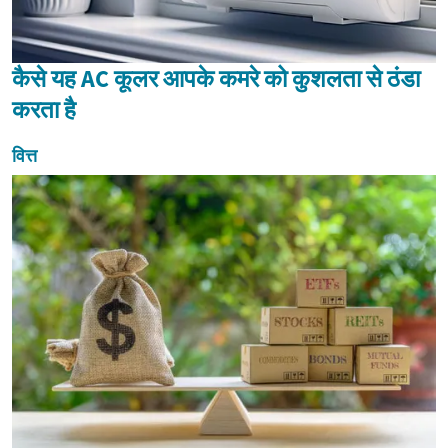
कैसे यह AC कूलर आपके कमरे को कुशलता से ठंडा
करता है
वित्त