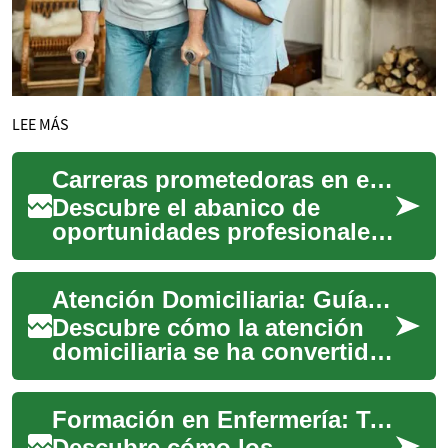
LEE MÁS
Carreras prometedoras en enfermería y gerontología
Descubre el abanico de
oportunidades profesionales
que ofrecen la enfermería y la
gerontología en un sector
Atención Domiciliaria: Guía Esencial para el Cuidado de Mayores
sanitario...
Descubre cómo la atención
domiciliaria se ha convertido
en la elección preferida para
mantener la autonomía y
Formación en Enfermería: Tu Camino Hacia una Carrera Sanitaria Exitosa
calidad...
Descubre cómo los