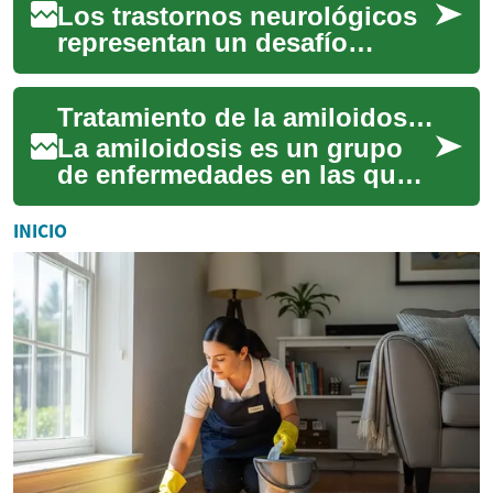
e...
Los trastornos neurológicos
representan un desafío
significativo para la salud
global, afectando a millones
Tratamiento de la amiloidosis: opciones y manejo clínico
de person...
La amiloidosis es un grupo
de enfermedades en las que
proteínas anormales se
acumulan en tejidos y
INICIO
órganos, alterando...