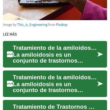
Image by
This_is_Engineering
from
Pixabay
LEE MÁS
Tratamiento de la amiloidosis: opciones y manejo clínico
La amiloidosis es un
conjunto de trastornos
caracterizados por la
deposición de proteínas
Tratamiento de la amiloidosis: opciones y manejo clínico
anormales en tejidos, lo qu...
La amiloidosis es un
conjunto de trastornos
caracterizados por el
depósito anormal de
Tratamiento de Trastornos Neurológicos: Avances y Opciones
proteínas plegadas en tejidos