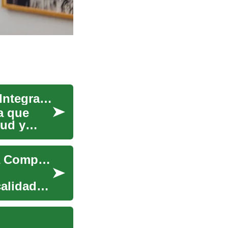
Servicios de Enfermería y Cuidadores: Cuidado Integral para Adultos Mayores
a que
lud y
Servicios de Enfermería y Cuidadores: Una Guía Completa para el Cuidado de Adultos Mayores
calidad