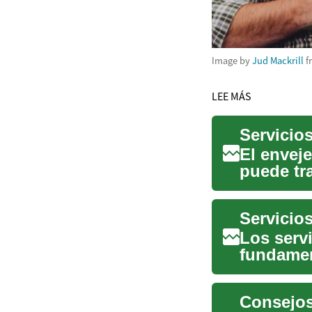
Image by
Jud Mackrill
f
LEE MÁS
El enveje
puede tr
cuidado p
Los serv
fundament
de vida d
Consejos