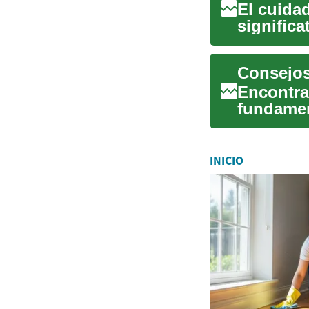
El cuida
signific
enfoque h
Consejos
Encontra
fundamen
significat
INICIO