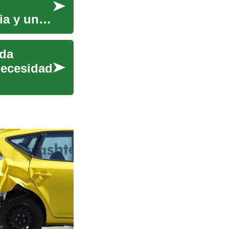
ia y un
nda
necesidad