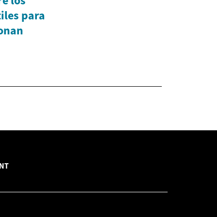
e los
iles para
ionan
INT