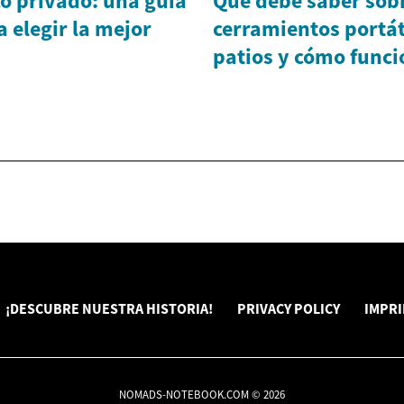
o privado: una guía
Qué debe saber sobr
 elegir la mejor
cerramientos portát
patios y cómo func
¡DESCUBRE NUESTRA HISTORIA!
PRIVACY POLICY
IMPR
NOMADS-NOTEBOOK.COM © 2026