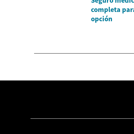
Seguro médic
completa para
opción