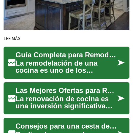
LEE MÁS
Guía Completa para Remodelar tu Cocina: Diseño, Planificación y Consejos Expertos
La remodelación de una
cocina es uno de los
proyectos más
transformadores que puedes
Las Mejores Ofertas para Renovar tu Cocina: Guía Completa 2024
realizar en tu hogar. Más allá
d...
La renovación de cocina es
una inversión significativa
que puede transformar
completamente el corazón de
Consejos para una cesta de la compra equilibrada
tu hogar. En...