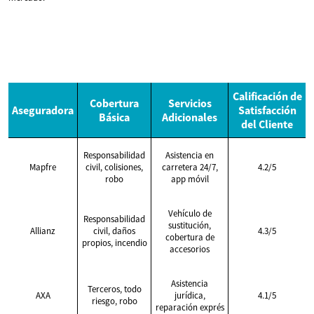
Calificación de
Cobertura
Servicios
Aseguradora
Satisfacción
Básica
Adicionales
del Cliente
Responsabilidad
Asistencia en
Mapfre
civil, colisiones,
carretera 24/7,
4.2/5
robo
app móvil
Vehículo de
Responsabilidad
sustitución,
Allianz
civil, daños
4.3/5
cobertura de
propios, incendio
accesorios
Asistencia
Terceros, todo
AXA
jurídica,
4.1/5
riesgo, robo
reparación exprés