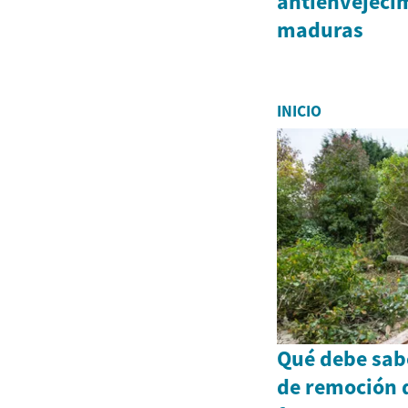
antienvejecim
maduras
INICIO
Qué debe sabe
de remoción d