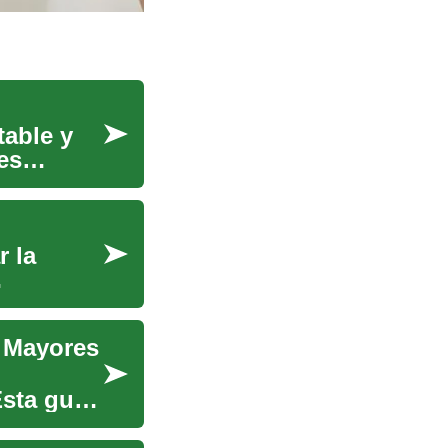
table y
es
r la
a Mayores
Esta guía