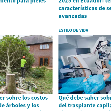
iento para pieles
2025 en Ecuador: t
características de 
avanzadas
ESTILO DE VIDA
r sobre los costos
Qué debe saber sobr
e árboles y los
del trasplante capil