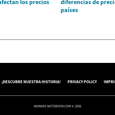
afectan los precios
diferencias de preci
países
¡DESCUBRE NUESTRA HISTORIA!
PRIVACY POLICY
IMPR
NOMADS-NOTEBOOK.COM © 2026