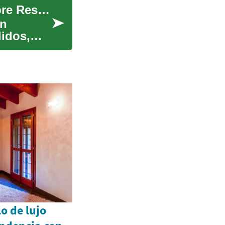
Los Implantes Dentales: Una Guía Completa sobre Restauración Dental Permanente
ón
didos,
o de lujo