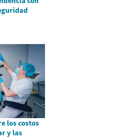
endencia con
seguridad
e los costos
ar y las