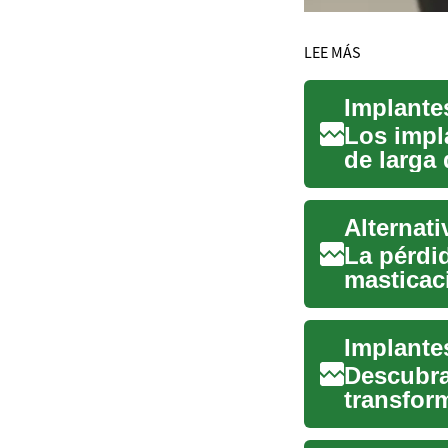
LEE MÁS
Implante
Los impl
de larga
perdidas. 
Alternati
La pérdid
masticaci
alternativ
Implante
Descubra
transfor
explora l