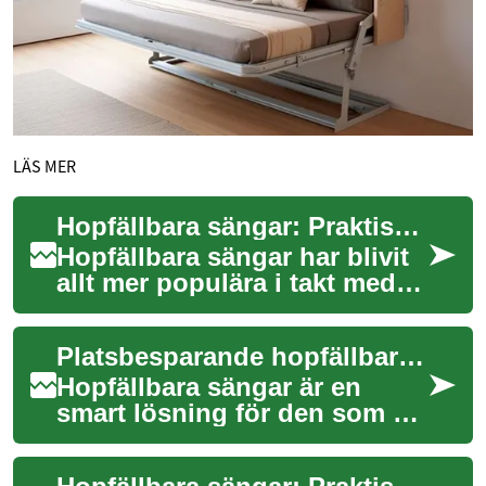
LÄS MER
Hopfällbara sängar: Praktiska lösningar för det moderna hemmet
Hopfällbara sängar har blivit
allt mer populära i takt med
att bostäderna blir mindre
och behovet av flexibla
Platsbesparande hopfällbara sängar för moderna småhem
möbler ...
Hopfällbara sängar är en
smart lösning för den som vill
frigöra utrymme utan att
kompromissa med komfort.