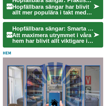
Hopfällbara sängar: Praktiska lösningar för små utrymmen
Upptäck hur...
Hopfällbara sängar har blivit
allt mer populära i takt med
att bostadsytor krymper och
behovet av flexibla möbler
Hopfällbara sängar: Smarta lösningar för små utrymmen
öka...
Att maximera utrymmet i våra
hem har blivit allt viktigare i
dagens samhälle, särskilt i
storstäder där bostadsytan
HEM
o...