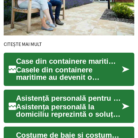
CITEȘTE MAI MULT
Case din containere maritime: O soluție inovatoare pentru locuințe moderne
Casele din containere
maritime au devenit o
tendință tot mai populară în
domeniul construcțiilor și al
Asistență personală pentru confort și siguranță
arhitecturii s...
Asistența personală la
domiciliu reprezintă o soluție
valoroasă pentru seniorii care
doresc să își mențină
Costume de baie și costume de înot: Ghid complet pentru alegerea ținutei perfecte de plajă
independen...