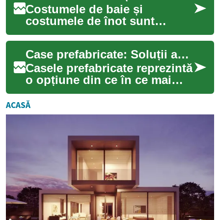
Costumele de baie și
costumele de înot sunt
esențiale pentru orice
garderobă de vară. Fie că te
Case prefabricate: Soluții accesibile și confortabile pentru vârstnici
pregătești pentru o v...
Casele prefabricate reprezintă
o opțiune din ce în ce mai
populară pentru persoanele
în vârstă care caută un loc de
ACASĂ
t...