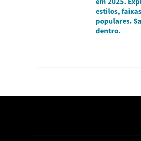
em 2025. Expl
estilos, faixa
populares. S
dentro.