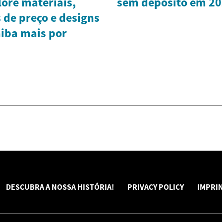
ore materiais,
sem depósito em 2
s de preço e designs
aiba mais por
DESCUBRA A NOSSA HISTÓRIA!
PRIVACY POLICY
IMPRI