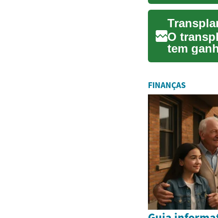
Eles são 
Transpla
O transp
tem ganh
solução e
FINANÇAS
Guia informat