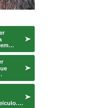
er
a
 em
er
que
eículo.