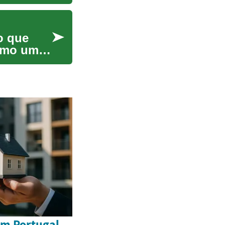
o que
como uma
em Portugal