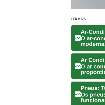
LER MAIS
Ar-Condi
O ar-con
moderna,
nossos l
Ar Condi
O ar con
proporci
ambientes
Pneus: T
Os pneus
funciona