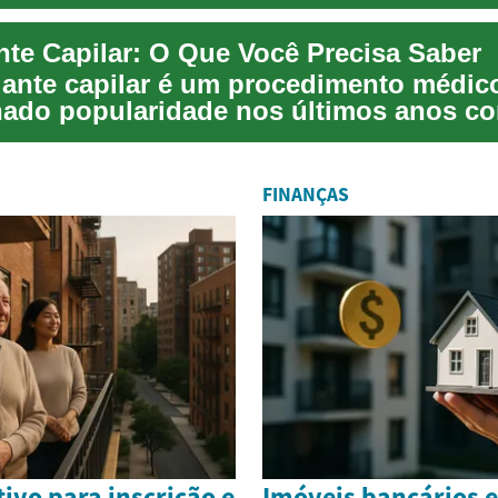
responsávei...
nte Capilar: O Que Você Precisa Saber
lante capilar é um procedimento médic
ado popularidade nos últimos anos 
ficaz ...
FINANÇAS
ivo para inscrição e
Imóveis bancários 