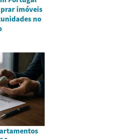
mprar imóveis
tunidades no
o
partamentos