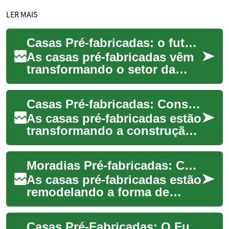
LER MAIS
Casas Pré-fabricadas: o futuro da construção verde
As casas pré-fabricadas vêm
transformando o setor da
construção no Brasil ao unir
rapidez, sustentabilidade e
Casas Pré-fabricadas: Construção Sustentável e Ágil
control...
As casas pré-fabricadas estão
transformando a construção
civil no Brasil ao combinar
sustentabilidade, economia
Moradias Pré-fabricadas: Construção Sustentável e Moderna
de te...
As casas pré-fabricadas estão
remodelando a forma de
construir: oferecem rapidez,
controle de qualidade e
Casas Pré-Fabricadas: O Futuro Sustentável da Construção Civil
menor impac...