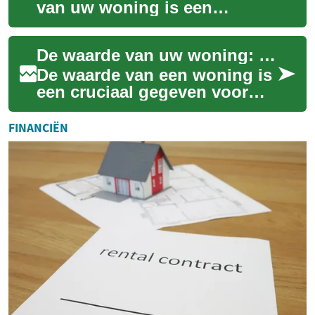
van uw woning is een
essentiële stap voor
huiseigenaren, of u nu van
De waarde van uw woning: een compleet overzicht
plan bent te verkopen,...
De waarde van een woning is
een cruciaal gegeven voor
zowel huiseigenaren als
potentiële kopers. Het bepaalt
FINANCIËN
niet all...