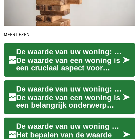
MEER LEZEN
De waarde van uw woning: Een complete gids
De waarde van een woning is
een cruciaal aspect voor
huiseigenaren, potentiële
kopers en
De waarde van uw woning: Een uitgebreide gids
vastgoedinvesteerders. Het
b...
De waarde van een woning is
een belangrijk onderwerp
voor veel huiseigenaren en
potentiële kopers in
De waarde van uw woning bepalen: Wat u moet weten
Nederland. Of u ...
Het bepalen van de waarde