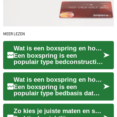
MEER LEZEN
Wat is een boxspring en hoe kies je het juiste bed
Een boxspring is een
populair type bedconstructie
dat bestaat uit een verende
onderbak, een comfortabel
Wat is een boxspring en hoe kies je de juiste uitvoering
matras en vaa...
Een boxspring is een
populair type bedbasis dat
bestaat uit een verende
onderbox, vaak
Zo kies je juiste maten en snitten voor ronde vormen
gecombineerd met een