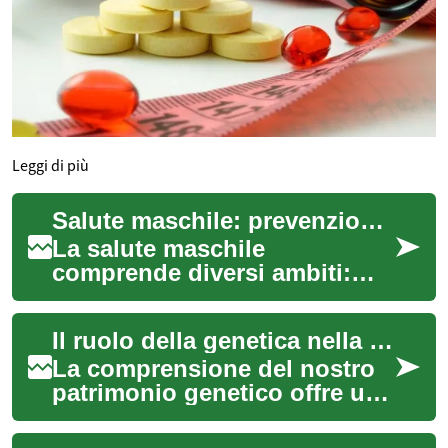
Leggi di più
Salute maschile: prevenzione, medicina e integrazione
La salute maschile
comprende diversi ambiti:
dalla prevenzione delle
malattie croniche al
Il ruolo della genetica nella salute individuale
benessere mentale, dalla co...
La comprensione del nostro
patrimonio genetico offre una
prospettiva unica sul
benessere personale e sulla