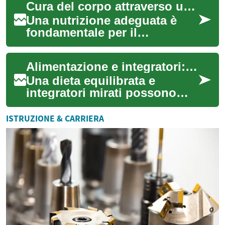
Cura del corpo attraverso un'alimentazione mirata
predisposi...
Una nutrizione adeguata è
fondamentale per il
mantenimento della salute e
del benessere generale. Il
Alimentazione e integratori: nutrienti che sostengono la salute del cuoio capelluto
nostro corpo è u...
Una dieta equilibrata e
integratori mirati possono
contribuire al benessere del
cuoio capelluto e sostenere la
ISTRUZIONE & CARRIERA
qualit...