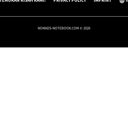
TEMUKAN KISAH KAMI!
PRIVACY POLICY
IMPRINT
I
NOMADS-NOTEBOOK.COM © 2026