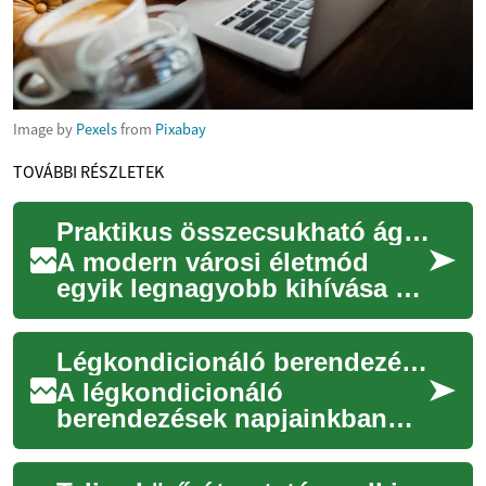
Image by
Pexels
from
Pixabay
TOVÁBBI RÉSZLETEK
Praktikus összecsukható ágyak kis terekbe: Teljes útmutató
A modern városi életmód
egyik legnagyobb kihívása a
korlátozott élettér optimális
kihasználása. Az
Légkondicionáló berendezések: Teljes körű útmutató a modern otthoni hűtéshez
összecsukható ágya...
A légkondicionáló
berendezések napjainkban
már nem számítanak
luxuscikknek, hanem