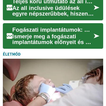
Teljes körű útmutató az all inclusive nyaralásokhoz
alapvető otthoni
felszerelésnek tek...
Az all inclusive üdülések
egyre népszerűbbek, hiszen
gondtalan és stresszmentes
pihenést kínálnak. Ez az
Fogászati implantátumok: modern pótlás részletes útmutató
útmutató seg...
Ismerje meg a fogászati
implantátumok előnyeit és a
teljes beavatkozás menetét!
Ez a cikk bemutatja, kik a
ÉLETMÓD
megfelelő ...