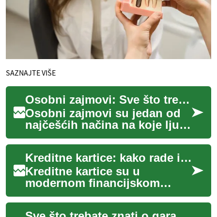
SAZNAJTE VIŠE
Osobni zajmovi: Sve što trebate znati
Osobni zajmovi su jedan od
najčešćih načina na koje ljudi
posuđuju novac za različite
životne potrebe. Bilo da
Kreditne kartice: kako rade i što treba znati
trebat...
Kreditne kartice su u
modernom financijskom
životu čest alat za plaćanje,
ali često izazivaju pitanja o
Sve što trebate znati o garažnoj rasprodaji