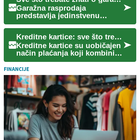
troškovima, o...
Garažna rasprodaja
predstavlja jedinstvenu
priliku za kupovinu rabljenih
predmeta po pristupačnim
Kreditne kartice: sve što treba znati o financijama i bankarstvu
cijenama, ali i mog...
Kreditne kartice su uobičajen
način plaćanja koji kombinira
praktičnost i dostupnost
kratkoročnog kredita. One
FINANCIJE
vam do...