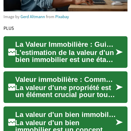
Image by
Gerd Altmann
from
Pixabay
PLUS
La Valeur Immobilière : Guide Complet pour Comprendre le Prix de Votre Bien
L'estimation de la valeur d'un
bien immobilier est une étape
cruciale, que ce soit pour
vendre, acheter ou
Valeur immobilière : Comment estimer le prix de votre maison
simplement...
La valeur d'une propriété est
un élément crucial pour tout
propriétaire ou acheteur
potentiel. Que vous
La valeur d'un bien immobilier : comprendre et optimiser son investissement
envisagiez de...
La valeur d'un bien
immobilier est un concept