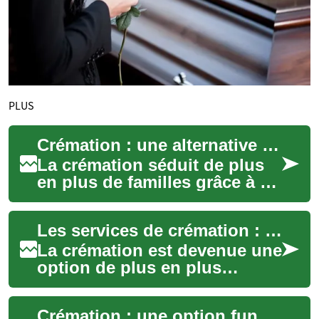
PLUS
Crémation : une alternative de plus en plus prisée
La crémation séduit de plus
en plus de familles grâce à sa
souplesse, son coût souvent
inférieur et son moindre
Les services de crémation : une alternative respectueuse pour honorer nos défunts
impac...
La crémation est devenue une
option de plus en plus
populaire pour les familles
françaises souhaitant rendre
Crémation : une option funéraire de plus en plus choisie
hommage ...