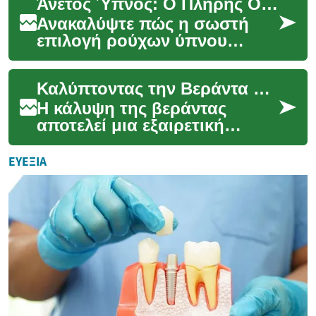
Άνετος Ύπνος: Ο Πλήρης Οδηγός για Νυχτικά & Πιτζάμες
τα οφέλη της ευελι...
Ανακαλύψτε πώς η σωστή
επιλογή ρούχων ύπνου
μπορεί να μεταμορφώσει την
ποιότητα του ύπνου σας.
Καλύπτοντας την Βεράντα σας: Ένας Πλήρης Οδηγός για Στέγαστρα και Πέργκολες
Από τα καλύτερα υφάσμα...
Η κάλυψη της βεράντας
αποτελεί μια εξαιρετική
επένδυση που μπορεί να
μεταμορφώσει έναν
ΕΥΕΞΊΑ
εξωτερικό χώρο σε ένα άνετο
κα...