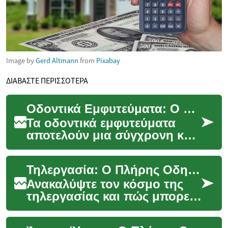
Image by
Gerd Altmann
from
Pixabay
ΔΙΑΒΑΣΤΕ ΠΕΡΙΣΣΟΤΕΡΑ
Οδοντικά Εμφυτεύματα: Ο Πλήρης Οδηγός για την Αποκατάσταση του Χαμόγελού σας
Τα οδοντικά εμφυτεύματα
αποτελούν μια σύγχρονη και
αποτελεσματική λύση για την
αντικατάσταση χαμένων
Τηλεργασία: Ο Πλήρης Οδηγός για Ευέλικτη Απασχόληση
δοντιών. Πρόκειτ...
Ανακαλύψτε τον κόσμο της
τηλεργασίας και πώς μπορεί
να μεταμορφώσει την
επαγγελματική σας ζωή. Από