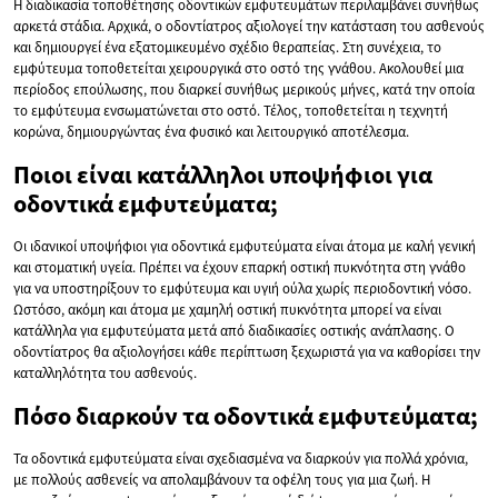
Η διαδικασία τοποθέτησης οδοντικών εμφυτευμάτων περιλαμβάνει συνήθως
αρκετά στάδια. Αρχικά, ο οδοντίατρος αξιολογεί την κατάσταση του ασθενούς
και δημιουργεί ένα εξατομικευμένο σχέδιο θεραπείας. Στη συνέχεια, το
εμφύτευμα τοποθετείται χειρουργικά στο οστό της γνάθου. Ακολουθεί μια
περίοδος επούλωσης, που διαρκεί συνήθως μερικούς μήνες, κατά την οποία
το εμφύτευμα ενσωματώνεται στο οστό. Τέλος, τοποθετείται η τεχνητή
κορώνα, δημιουργώντας ένα φυσικό και λειτουργικό αποτέλεσμα.
Ποιοι είναι κατάλληλοι υποψήφιοι για
οδοντικά εμφυτεύματα;
Οι ιδανικοί υποψήφιοι για οδοντικά εμφυτεύματα είναι άτομα με καλή γενική
και στοματική υγεία. Πρέπει να έχουν επαρκή οστική πυκνότητα στη γνάθο
για να υποστηρίξουν το εμφύτευμα και υγιή ούλα χωρίς περιοδοντική νόσο.
Ωστόσο, ακόμη και άτομα με χαμηλή οστική πυκνότητα μπορεί να είναι
κατάλληλα για εμφυτεύματα μετά από διαδικασίες οστικής ανάπλασης. Ο
οδοντίατρος θα αξιολογήσει κάθε περίπτωση ξεχωριστά για να καθορίσει την
καταλληλότητα του ασθενούς.
Πόσο διαρκούν τα οδοντικά εμφυτεύματα;
Τα οδοντικά εμφυτεύματα είναι σχεδιασμένα να διαρκούν για πολλά χρόνια,
με πολλούς ασθενείς να απολαμβάνουν τα οφέλη τους για μια ζωή. Η