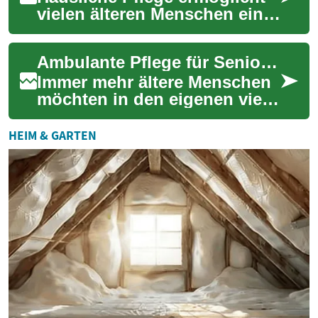
vielen älteren Menschen ein
selbstbestimmtes Leben in
vertrauter Umgebung. Sie
Ambulante Pflege für Senioren: Alltagshilfe & Betreuung
umfasst me...
Immer mehr ältere Menschen
möchten in den eigenen vier
Wänden bleiben, brauchen
aber Unterstützung im Alltag.
HEIM & GARTEN
Unser R...