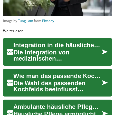
Image by
Tung Lam
from
Pixabay
Weiterlesen
Integration in die häusliche Pflege und Betreuungsprozesse
Die Integration von
medizinischen
Notrufsystemen in die
häusliche Pflege verändert,
Wie man das passende Kochfeld für verschiedene Kochstile auswählt
wie Notfälle erkannt und
betreut ...
Die Wahl des passenden
Kochfelds beeinflusst
Kochverhalten,
Energieverbrauch und
Ambulante häusliche Pflege: Unterstützung für ältere Menschen
Sicherheit in der Küche.
Dieser Text...
Häusliche Pflege ermöglicht