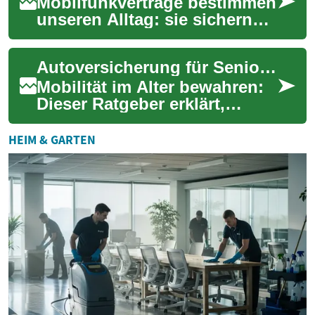
Mobilfunkverträge bestimmen
unseren Alltag: sie sichern
Erreichbarkeit, mobiles
Internet und oft günstige
Autoversicherung für Senioren: Schutz, Kosten, nützliche Tipps
Geräteangeb...
Mobilität im Alter bewahren:
Dieser Ratgeber erklärt,
worauf Senioren bei der
Autoversicherung achten
HEIM & GARTEN
sollten. Er beh...