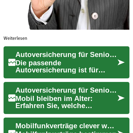
Weiterlesen
Autoversicherung für Senioren: Schutz, Tipps & Kosten
Die passende
Autoversicherung ist für
ältere Fahrer besonders
wichtig. Dieser Ratgeber
Autoversicherung für Senioren: Schutz, Kosten & Tipps
erklärt, welche Leistungen
Sen...
Mobil bleiben im Alter:
Erfahren Sie, welche
Leistungen eine passende
Autoversicherung für
Mobilfunkverträge clever wählen: Kosten, Tarife und Tipps
Senioren bieten sollte, wi...