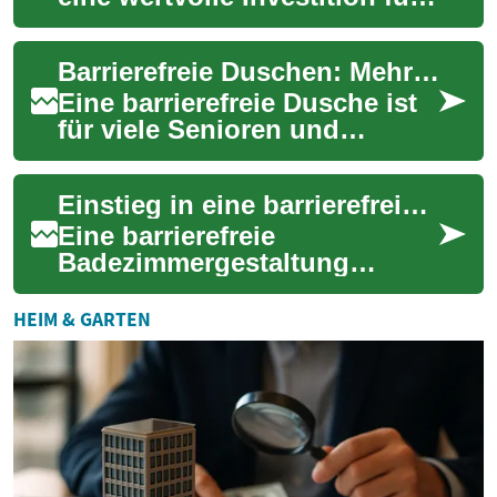
ältere Menschen, die ihre
Unabhängigkeit und
Barrierefreie Duschen: Mehr Komfort und Sicherheit für Senioren
Sicherheit ...
Eine barrierefreie Dusche ist
für viele Senioren und
Menschen mit
eingeschränkter Mobilität
Einstieg in eine barrierefreie Badezimmergestaltung: Walk-in-Duschen
eine praktische und siche...
Eine barrierefreie
Badezimmergestaltung
gewinnt zunehmend an
Bedeutung, insbesondere für
HEIM & GARTEN
Senioren und Menschen mit
ei...