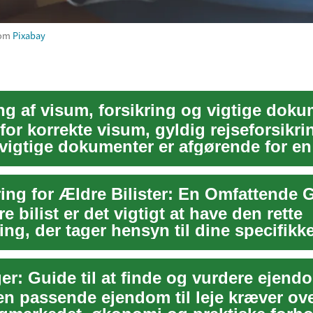
rom
Pixabay
ng af visum, forsikring og vigtige doku
for korrekte visum, gyldig rejseforsikri
vigtige dokumenter er afgørende for en
i rejs...
ring for Ældre Bilister: En Omfattende 
 bilist er det vigtigt at have den rette
ring, der tager hensyn til dine specifik
ø...
en passende ejendom til leje kræver ove