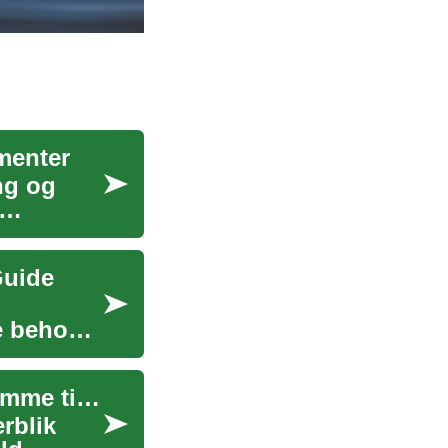
menter
ng og
Guide
ke behov
Lejeboliger: Guide til at finde og vurdere ejendomme til leje
rblik