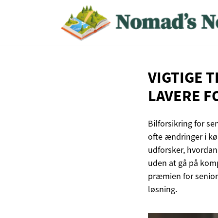
VIGTIGE T
LAVERE F
Bilforsikring for 
ofte ændringer i k
udforsker, hvordan 
uden at gå på komp
præmien for senior
løsning.