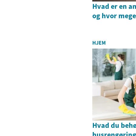
Hvad er en a
og hvor meget
HJEM
Hvad du behø
husrengøring