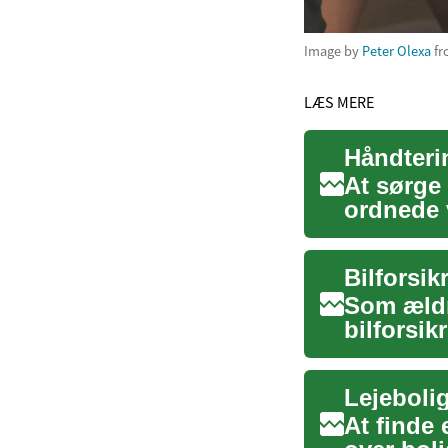
Image by
Peter Olexa
f
LÆS MERE
Håndteri
At sørge 
ordnede 
problemfr
Bilforsik
Som ældre
bilforsik
og kørem
At finde 