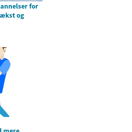
annelser for
 vækst og
l
d mere