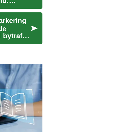
ld.
arkering
de
 bytrafik