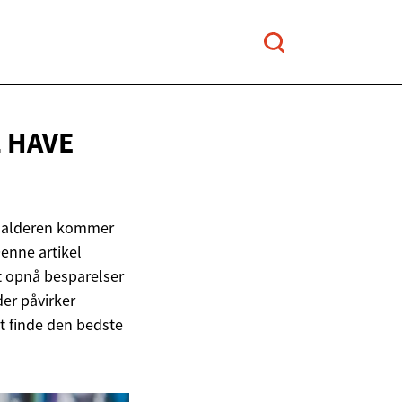
L HAVE
ed alderen kommer
enne artikel
lt opnå besparelser
er påvirker
t finde den bedste