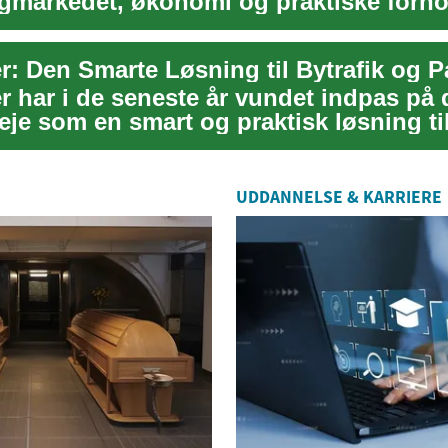
igmarkedet, økonomi og praktiske forho
ide g...
r: Den Smarte Løsning til Bytrafik og P
r har i de seneste år vundet indpas på 
je som en smart og praktisk løsning til
..
UDDANNELSE & KARRIERE