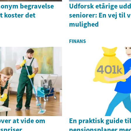
nonym begravelse
Udforsk etårige udd
 koster det
seniorer: En vej til
mulighed
FINANS
ver at vide om
En praktisk guide ti
spriser
pensionsplaner me