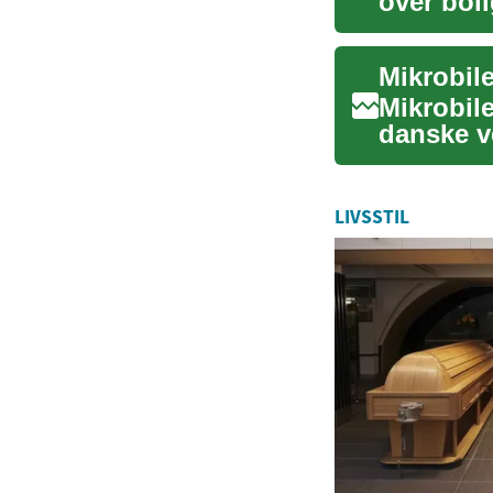
over bol
Denne gu
Mikrobile
Mikrobile
danske ve
og parke.
LIVSSTIL