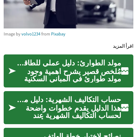
Image by
volvo1234
from
Pixabay
اقرأ المزيد
مولد الطوارئ: دليل عملي للطاقة الاحتياطية
مُلخص قصير يشرح أهمية وجود
مولد طوارئ في المباني السكنية
والتجارية والمؤسسات الحيوية.
توفر مولدات الطوارئ بديلاً
حساب التكاليف الشهرية: دليل مبسط لاقتناء دراجة نارية بأقساط
مستق...
هذا الدليل يقدم خطوات واضحة
لحساب التكاليف الشهرية عند
شراء دراجة نارية بنظام الأقساط،
ويشرح بنود التمويل الأساسية
نصائح لاختيار خطة الهاتف